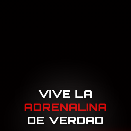
VIVE LA
ADRENALINA
DE VERDAD